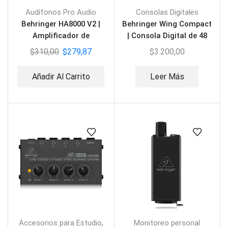
Audífonos Pro Audio
Consolas Digitales
Behringer HA8000 V2 |
Behringer Wing Compact
Amplificador de
| Consola Digital de 48
Audifonos 8 canales
canales
$
310,00
$
279,87
$
3.200,00
Añadir Al Carrito
Leer Más
,
Accesorios para Estudio
Monitoreo personal