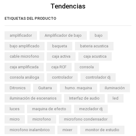
Tendencias
ETIQUETAS DEL PRODUCTO
amplificador
Amplificador de bajo
bajo
bajo amplificado
baqueta
bateria acustica
cable microfono
caja activa
caja acustica
caja amplificada
caja RCF
consola
consola análoga
controlador
controlador dj
Ditronics
Guitarra
humo. maquina
iluminación
iluminación de escenarios
Interfaz de audio
led
luces
maquina de efecto
mezclador dj
micro
microfono
microfono condensador
microfono inalambrico
mixer
monitor de estudio