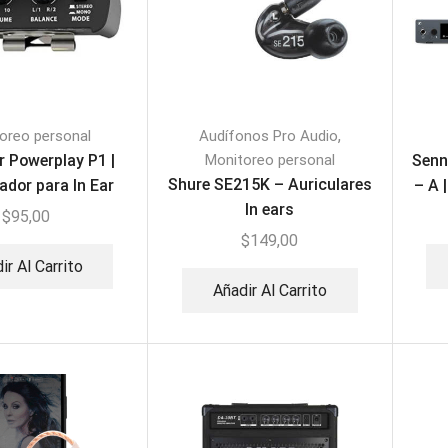
,
oreo personal
Audífonos Pro Audio
r Powerplay P1 |
Monitoreo personal
Senn
Shure SE215K – Auriculares
ador para In Ear
– A 
In ears
$
95,00
$
149,00
ir Al Carrito
Añadir Al Carrito