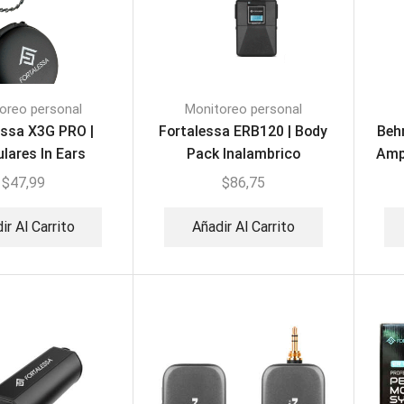
oreo personal
Monitoreo personal
essa X3G PRO |
Fortalessa ERB120 | Body
Beh
ulares In Ears
Pack Inalambrico
Ampl
fesionales
$
47,99
$
86,75
ir Al Carrito
Añadir Al Carrito