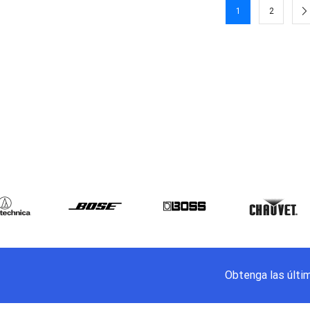
1
2
Obtenga las últi