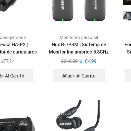
oreo personal
Monitoreo personal
lessa HA-P2 |
Nux B-7PSM | Sistema de
Fo
or de auriculares
Monitor Inalámbrico 5.8GHz
S
In Ears
$
77,24
$
210,00
$
184,99
ir Al Carrito
Añadir Al Carrito