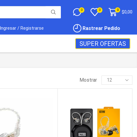
0
0
0
$
0,00
Rastrear Pedido
Ingresar / Registrarse
SUPER OFERTAS
Mostrar