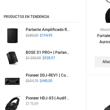
PRODUCTOS EN TENDENCIA
Parlante Amplificado Recargable BT | Italy Audio ITL-PRO11
Monit
$
280,00
$
194,99
Fortal
Auric
Pro
BOSE S1 PRO+ | Parlante Profesional PA Inalámbrico
$
1.250,00
$
928,97
Añad
Pioneer DDJ-REV1 | Controlador DJ de 2 canales estilo Scratch
$
504,70
$
440,00
Pioneer HDJ-X5 | Audífonos para DJ
$
175,09