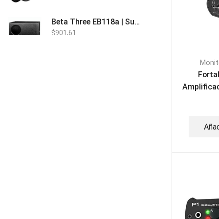
Beta Three EB118a | Sub Bajo Activo
$
901,61
Monit
Bose L1 PRO8 | Vertical Array
Forta
$
1.915,80
Amplificad
Beta Three N15a MP3 | Caja Activa
$
579,60
$
537,00
Añad