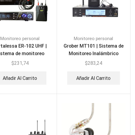
Monitoreo personal
Monitoreo personal
rtalessa ER-102 UHF |
Grober MT101 | Sistema de
istema de monitoreo
Monitoreo Inalámbrico
Inalámbrico
1TR+1REC
$
231,74
$
283,24
Añadir Al Carrito
Añadir Al Carrito