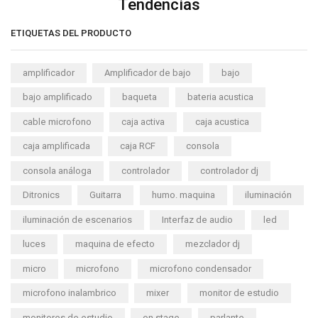
Tendencias
ETIQUETAS DEL PRODUCTO
amplificador
Amplificador de bajo
bajo
bajo amplificado
baqueta
bateria acustica
cable microfono
caja activa
caja acustica
caja amplificada
caja RCF
consola
consola análoga
controlador
controlador dj
Ditronics
Guitarra
humo. maquina
iluminación
iluminación de escenarios
Interfaz de audio
led
luces
maquina de efecto
mezclador dj
micro
microfono
microfono condensador
microfono inalambrico
mixer
monitor de estudio
monitores de estudio
on stage
parlante