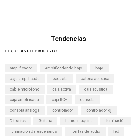
Tendencias
ETIQUETAS DEL PRODUCTO
amplificador
Amplificador de bajo
bajo
bajo amplificado
baqueta
bateria acustica
cable microfono
caja activa
caja acustica
caja amplificada
caja RCF
consola
consola análoga
controlador
controlador dj
Ditronics
Guitarra
humo. maquina
iluminación
iluminación de escenarios
Interfaz de audio
led