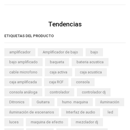
Tendencias
ETIQUETAS DEL PRODUCTO
amplificador
Amplificador de bajo
bajo
bajo amplificado
baqueta
bateria acustica
cable microfono
caja activa
caja acustica
caja amplificada
caja RCF
consola
consola análoga
controlador
controlador dj
Ditronics
Guitarra
humo. maquina
iluminación
iluminación de escenarios
Interfaz de audio
led
luces
maquina de efecto
mezclador dj