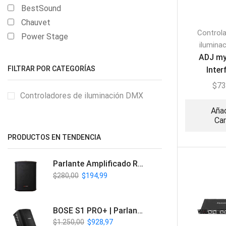
BestSound
Chauvet
Control
Power Stage
ilumina
ADJ my
FILTRAR POR CATEGORÍAS
Inter
Ilumina
$
73
Controladores de iluminación DMX
Añad
Car
PRODUCTOS EN TENDENCIA
Parlante Amplificado Recargable BT | Italy Audio ITL-PRO11
$
280,00
$
194,99
BOSE S1 PRO+ | Parlante Profesional PA Inalámbrico
$
1.250,00
$
928,97