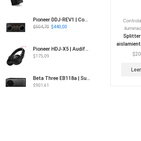
Pioneer DDJ-REV1 | Controlador DJ de 2 canales estilo Scratch
Control
$
504,70
$
440,00
ilumina
Splitte
aislamient
Pioneer HDJ-X5 | Audífonos para DJ
8 vias | 
$
20
$
175,09
S
Lee
Beta Three EB118a | Sub Bajo Activo
$
901,61
Bose L1 PRO8 | Vertical Array
$
1.915,80
Beta Three N15a MP3 | Caja Activa