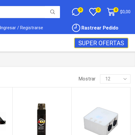
0
0
0
$
0,00
Rastrear Pedido
Ingresar / Registrarse
SUPER OFERTAS
Mostrar