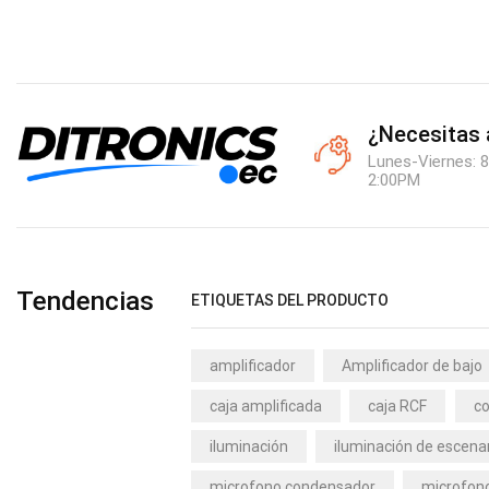
¿Necesitas
Lunes-Viernes: 8
2:00PM
Tendencias
ETIQUETAS DEL PRODUCTO
amplificador
Amplificador de bajo
caja amplificada
caja RCF
co
iluminación
iluminación de escena
microfono condensador
microfono