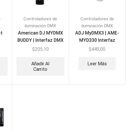
e
Controladores de
Controladores de
iluminación DMX
iluminación DMX
st
American DJ MYDMX
ADJ MyDMX3 | AME-
BUDDY | Interfaz DMX
MYD330 Interfaz
– Software MYDMX
Controlador DMX
$
205,10
$
449,00
Añadir Al
Leer Más
Carrito