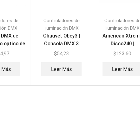
adores de
Controladores de
Controladores d
ción DMX
iluminación DMX
iluminación DMX
r DMX de
Chauvet Obey3 |
American Xtrem
o optico de
Consola DMX 3
Disco240 |
Power Stage
Canales
Controlador DMX 
4,97
$
54,23
$
123,60
T-8
Canales
r Más
Leer Más
Leer Más