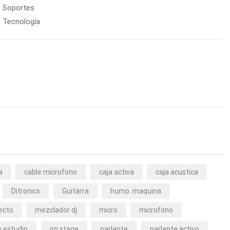
Soportes
Tecnología
a
cable microfono
caja activa
caja acustica
Ditronics
Guitarra
humo. maquina
ecto
mezclador dj
micro
microfono
 estudio
on stage
parlante
parlante activo