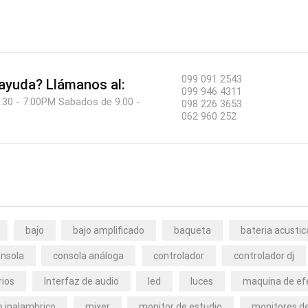
099 091 2543
 ayuda?
Llámanos al:
099 946 4311
:30 - 7:00PM Sabados de 9:00 -
098 226 3653
062 960 252
bajo
bajo amplificado
baqueta
bateria acustic
nsola
consola análoga
controlador
controlador dj
rios
Interfaz de audio
led
luces
maquina de ef
 inalambrico
mixer
monitor de estudio
monitores de