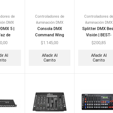
adores de
Controladores de
Controladores d
ción DMX
iluminación DMX
iluminación DMX
DMX 5 |
Consola DMX
Splitter DMX Be
faz de
Command Wing
Visión | BEST-
ción DMX
Controler Grand MA2
SPLITER-008
0,00
$
1.145,00
$
200,85
ir Al
Añadir Al
Añadir Al
rito
Carrito
Carrito