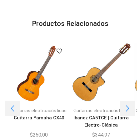
Productos Relacionados
Guitarras electroacústicas
Guitarras electroacústicas
Gu
Guitarra Yamaha CX40
Ibanez GA5TCE | Guitarra
Electro-Clásica
$
250,00
$
344,97