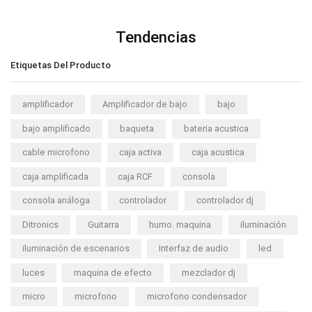
Tendencias
Etiquetas Del Producto
amplificador
Amplificador de bajo
bajo
bajo amplificado
baqueta
bateria acustica
cable microfono
caja activa
caja acustica
caja amplificada
caja RCF
consola
consola análoga
controlador
controlador dj
Ditronics
Guitarra
humo. maquina
iluminación
iluminación de escenarios
Interfaz de audio
led
luces
maquina de efecto
mezclador dj
micro
microfono
microfono condensador