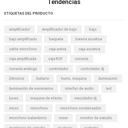
Tendencias
ETIQUETAS DEL PRODUCTO
amplificador
Amplificador de bajo
bajo
bajo amplificado
baqueta
bateria acustica
cable microfono
caja activa
caja acustica
caja amplificada
caja RCF
consola
consola análoga
controlador
controlador dj
Ditronics
Guitarra
humo. maquina
iluminación
iluminación de escenarios
Interfaz de audio
led
luces
maquina de efecto
mezclador dj
micro
microfono
microfono condensador
microfono inalambrico
mixer
monitor de estudio
monitores de estudio
on stage
parlante