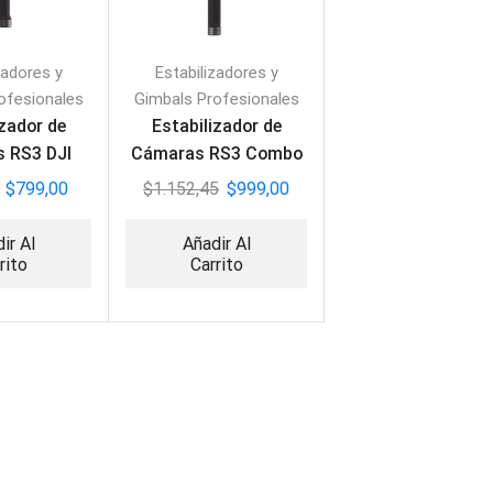
zadores y
Estabilizadores y
ofesionales
Gimbals Profesionales
izador de
Estabilizador de
 RS3 DJI
Cámaras RS3 Combo
DJI
$
799,00
$
1.152,45
$
999,00
ir Al
Añadir Al
rito
Carrito