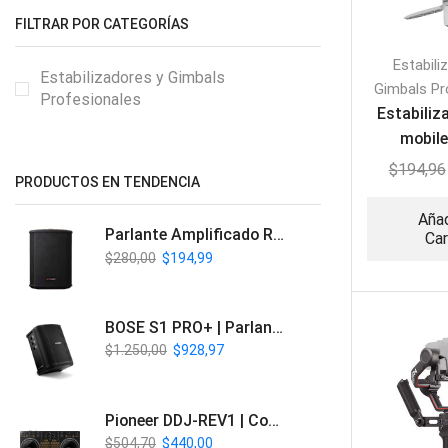
FILTRAR POR CATEGORÍAS
Estabili
Estabilizadores y Gimbals
Gimbals Pr
Profesionales
Estabili
mobile
$
194,96
PRODUCTOS EN TENDENCIA
Añad
Parlante Amplificado Recargable BT | Italy Audio ITL-PRO11
Car
$
280,00
$
194,99
BOSE S1 PRO+ | Parlante Profesional PA Inalámbrico
$
1.250,00
$
928,97
Pioneer DDJ-REV1 | Controlador DJ de 2 canales estilo Scratch
$
504,70
$
440,00