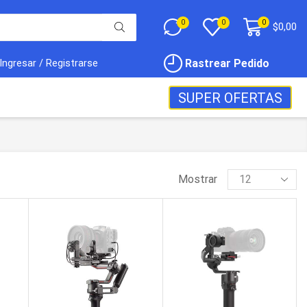
0
0
0
$
0,00
Rastrear Pedido
Ingresar / Registrarse
SUPER OFERTAS
Mostrar