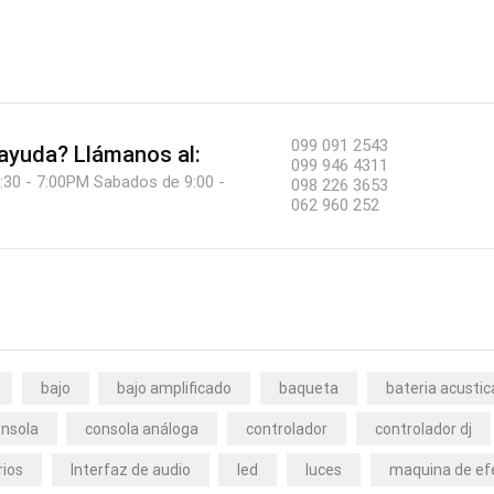
099 091 2543
 ayuda?
Llámanos al:
099 946 4311
:30 - 7:00PM Sabados de 9:00 -
098 226 3653
062 960 252
bajo
bajo amplificado
baqueta
bateria acustic
nsola
consola análoga
controlador
controlador dj
rios
Interfaz de audio
led
luces
maquina de ef