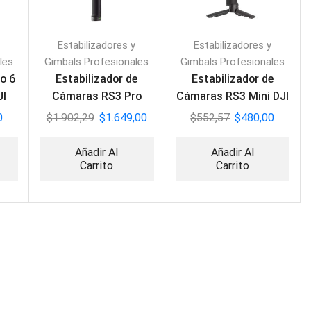
Estabilizadores y
Estabilizadores y
les
Gimbals Profesionales
Gimbals Profesionales
o 6
Estabilizador de
Estabilizador de
JI
Cámaras RS3 Pro
Cámaras RS3 Mini DJI
Combo DJI
0
$
1.902,29
$
1.649,00
$
552,57
$
480,00
Añadir Al
Añadir Al
Carrito
Carrito