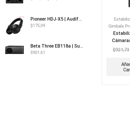
Pioneer HDJ-X5 | Audífonos para DJ
Estabili
$
175,09
Gimbals Pr
Estabil
Cámaras
Beta Three EB118a | Sub Bajo Activo
$
921,73
$
901,61
Añad
Car
Bose L1 PRO8 | Vertical Array
$
1.915,80
Beta Three N15a MP3 | Caja Activa
$
579,60
$
537,00