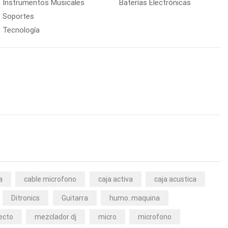
Instrumentos Musicales
Baterías Electrónicas
Soportes
Tecnología
a
cable microfono
caja activa
caja acustica
Ditronics
Guitarra
humo. maquina
ecto
mezclador dj
micro
microfono