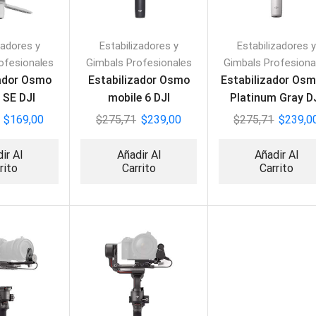
zadores y
Estabilizadores y
Estabilizadores y
ofesionales
Gimbals Profesionales
Gimbals Profesiona
zador Osmo
Estabilizador Osmo
Estabilizador Osm
 SE DJI
mobile 6 DJI
Platinum Gray D
$
169,00
$
275,71
$
239,00
$
275,71
$
239,0
ir Al
Añadir Al
Añadir Al
rito
Carrito
Carrito