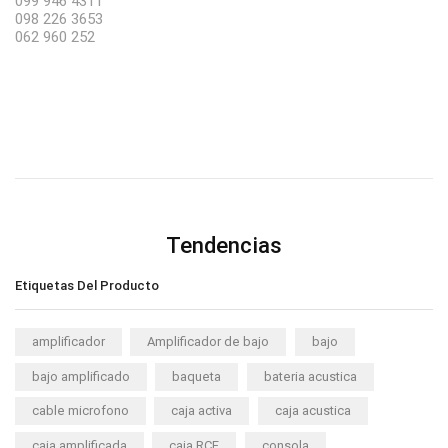
099 946 4311
098 226 3653
062 960 252
Tendencias
Etiquetas Del Producto
amplificador
Amplificador de bajo
bajo
bajo amplificado
baqueta
bateria acustica
cable microfono
caja activa
caja acustica
caja amplificada
caja RCF
consola