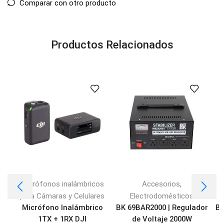
Comparar con otro producto
Productos Relacionados
,
Micrófonos inalámbricos
Accesorios
para Cámaras y Celulares
Electrodomésticos
Micrófono Inalámbrico
BK 69BAR2000 | Regulador
BK
1TX + 1RX DJI
de Voltaje 2000W