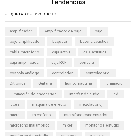
Tendencias
ETIQUETAS DEL PRODUCTO
amplificador
Amplificador de bajo
bajo
bajo amplificado
baqueta
bateria acustica
cable microfono
caja activa
caja acustica
caja amplificada
caja RCF
consola
consola análoga
controlador
controlador dj
Ditronics
Guitarra
humo. maquina
iluminación
iluminación de escenarios
Interfaz de audio
led
luces
maquina de efecto
mezclador dj
micro
microfono
microfono condensador
microfono inalambrico
mixer
monitor de estudio
monitores de estudio
on stage
parlante