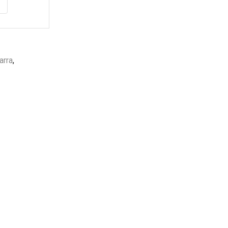
Garantía
de fabrica
en
todos los productos
Varios metodos
de pago
arra
,