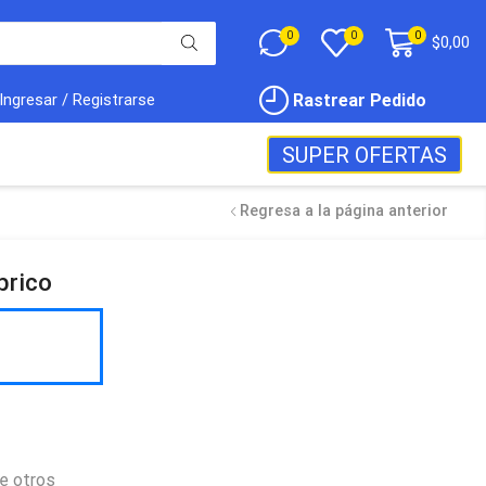
0
0
0
$
0,00
Rastrear Pedido
Ingresar / Registrarse
SUPER OFERTAS
Regresa a la página anterior
brico
e otros