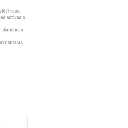
léctricas,
las activas o
inalámbricas
erimentarás
Envio
100%
Gratis
productos seleccionados