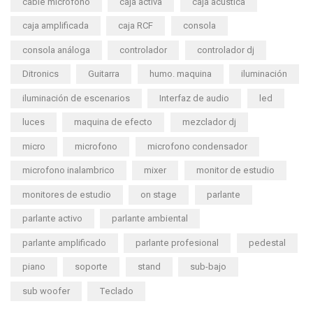
cable microfono
caja activa
caja acustica
caja amplificada
caja RCF
consola
consola análoga
controlador
controlador dj
Ditronics
Guitarra
humo. maquina
iluminación
iluminación de escenarios
Interfaz de audio
led
luces
maquina de efecto
mezclador dj
micro
microfono
microfono condensador
microfono inalambrico
mixer
monitor de estudio
monitores de estudio
on stage
parlante
parlante activo
parlante ambiental
parlante amplificado
parlante profesional
pedestal
piano
soporte
stand
sub-bajo
sub woofer
Teclado