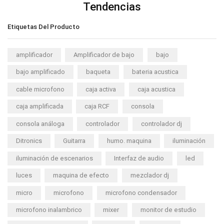
Tendencias
Etiquetas Del Producto
amplificador
Amplificador de bajo
bajo
bajo amplificado
baqueta
bateria acustica
cable microfono
caja activa
caja acustica
caja amplificada
caja RCF
consola
consola análoga
controlador
controlador dj
Ditronics
Guitarra
humo. maquina
iluminación
iluminación de escenarios
Interfaz de audio
led
luces
maquina de efecto
mezclador dj
micro
microfono
microfono condensador
microfono inalambrico
mixer
monitor de estudio