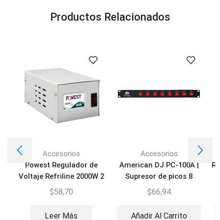
Productos Relacionados
Accesorios
Accesorios
Powest Regulador de
American DJ PC-100A |
Re
Voltaje Refriline 2000W 2
Supresor de picos 8
Tomas
Tomas
$
58,70
$
66,94
Leer Más
Añadir Al Carrito