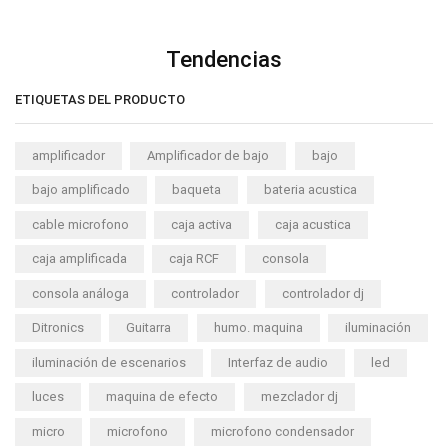
Tendencias
ETIQUETAS DEL PRODUCTO
amplificador
Amplificador de bajo
bajo
bajo amplificado
baqueta
bateria acustica
cable microfono
caja activa
caja acustica
caja amplificada
caja RCF
consola
consola análoga
controlador
controlador dj
Ditronics
Guitarra
humo. maquina
iluminación
iluminación de escenarios
Interfaz de audio
led
luces
maquina de efecto
mezclador dj
micro
microfono
microfono condensador