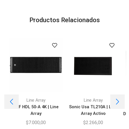
Productos Relacionados
Line Array
Line Array
RCF HDL 50-A 4K | Line
Sonic Usa TL210A | Line
Array
Array Activo
DA
$
7.000,00
$
2.266,00