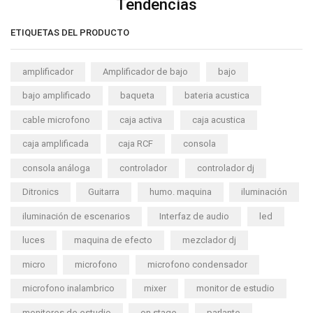
Tendencias
ETIQUETAS DEL PRODUCTO
amplificador
Amplificador de bajo
bajo
bajo amplificado
baqueta
bateria acustica
cable microfono
caja activa
caja acustica
caja amplificada
caja RCF
consola
consola análoga
controlador
controlador dj
Ditronics
Guitarra
humo. maquina
iluminación
iluminación de escenarios
Interfaz de audio
led
luces
maquina de efecto
mezclador dj
micro
microfono
microfono condensador
microfono inalambrico
mixer
monitor de estudio
monitores de estudio
on stage
parlante