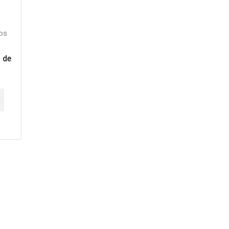
os
 de