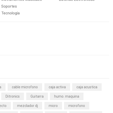
Soportes
Tecnología
a
cable microfono
caja activa
caja acustica
Ditronics
Guitarra
humo. maquina
ecto
mezclador dj
micro
microfono