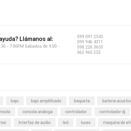
099 091 2543
 ayuda?
Llámanos al:
099 946 4311
:30 - 7:00PM Sabados de 9:00 -
098 226 3653
062 960 252
bajo
bajo amplificado
baqueta
bateria acustic
nsola
consola análoga
controlador
controlador dj
rios
Interfaz de audio
led
luces
maquina de ef