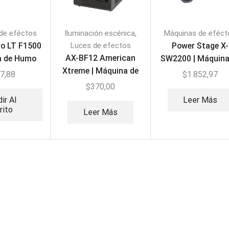
,
de eféctos
Iluminación escénica
Máquinas de eféct
ro LT F1500
Luces de efectos
Power Stage X-
AX-BF12 American
a de Humo
SW2200 | Máquina
Xtreme | Máquina de
Humo Blanco
7,88
$
1.852,97
Humo/Burbujas RGB
$
370,00
ir Al
Leer Más
rito
Leer Más