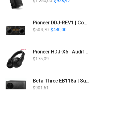
$
1.250,00
$
928,97
Pioneer DDJ-REV1 | Controlador DJ de 2 canales estilo Scratch
$
504,70
$
440,00
Pioneer HDJ-X5 | Audífonos para DJ
$
175,09
Beta Three EB118a | Sub Bajo Activo
$
901,61
Bose L1 PRO8 | Vertical Array
$
1.915,80
Beta Three N15a MP3 | Caja Activa