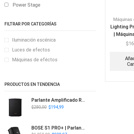
Power Stage
Máquinas 
FILTRAR POR CATEGORÍAS
Lighting P
| Máquin
Iluminación escénica
$
16
Luces de efectos
Añad
Máquinas de eféctos
Car
PRODUCTOS EN TENDENCIA
Parlante Amplificado Recargable BT | Italy Audio ITL-PRO11
$
280,00
$
194,99
BOSE S1 PRO+ | Parlante Profesional PA Inalámbrico