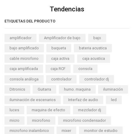
Tendencias
ETIQUETAS DEL PRODUCTO
amplificador
Amplificador de bajo
bajo
bajo amplificado
baqueta
bateria acustica
cable microfono
caja activa
caja acustica
caja amplificada
caja RCF
consola
consola análoga
controlador
controlador dj
Ditronics
Guitarra
humo. maquina
iluminación
iluminación de escenarios
Interfaz de audio
led
luces
maquina de efecto
mezclador dj
micro
microfono
microfono condensador
microfono inalambrico
mixer
monitor de estudio