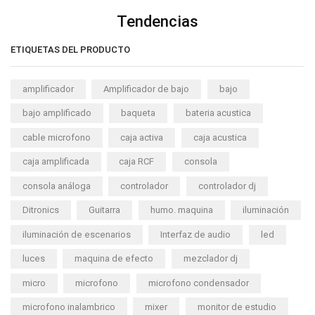
Tendencias
ETIQUETAS DEL PRODUCTO
amplificador
Amplificador de bajo
bajo
bajo amplificado
baqueta
bateria acustica
cable microfono
caja activa
caja acustica
caja amplificada
caja RCF
consola
consola análoga
controlador
controlador dj
Ditronics
Guitarra
humo. maquina
iluminación
iluminación de escenarios
Interfaz de audio
led
luces
maquina de efecto
mezclador dj
micro
microfono
microfono condensador
microfono inalambrico
mixer
monitor de estudio