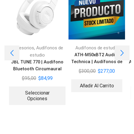
,
Accesorios
Audífonos de
Audífonos de estudio
ATH-M50xBT2 Audio-
estudio
Technica | Audífonos de
JBL TUNE 770 | Audífono
Au
Estudio BT
Bluetooth Circumaural
$
300,00
$
277,00
$
95,00
$
84,99
Añadir Al Carrito
Seleccionar
Opciones