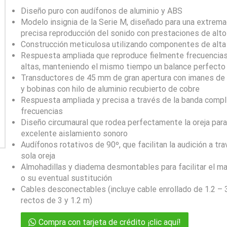
Diseño puro con audífonos de aluminio y ABS
Modelo insignia de la Serie M, diseñado para una extre
precisa reproducción del sonido con prestaciones de alto
Construcción meticulosa utilizando componentes de alta 
Respuesta ampliada que reproduce fielmente frecuencias
altas, manteniendo el mismo tiempo un balance perfecto
Transductores de 45 mm de gran apertura con imanes de t
y bobinas con hilo de aluminio recubierto de cobre
Respuesta ampliada y precisa a través de la banda comp
frecuencias
Diseño circumaural que rodea perfectamente la oreja para
excelente aislamiento sonoro
Audífonos rotativos de 90º, que facilitan la audición a tr
sola oreja
Almohadillas y diadema desmontables para facilitar el m
o su eventual sustitución
Cables desconectables (incluye cable enrollado de 1.2 – 
rectos de 3 y 1.2 m)
Compra con tarjeta de crédito ¡clic aquí!