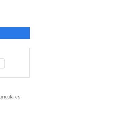
Garantía
de fabrica
en
todos los productos
Varios metodos
de pago
uriculares