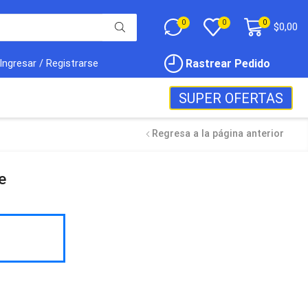
0
0
0
$
0,00
Rastrear Pedido
Ingresar / Registrarse
SUPER OFERTAS
Regresa a la página anterior
e