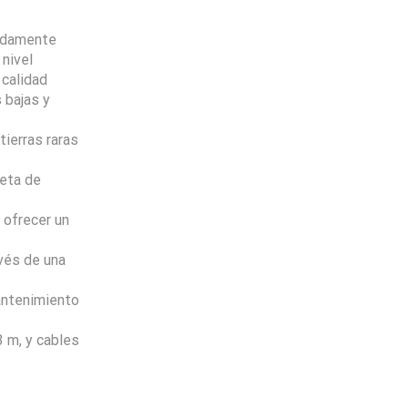
madamente
 nivel
calidad
 bajas y
ierras raras
leta de
 ofrecer un
avés de una
antenimiento
3 m, y cables
Envio
100%
Gratis
productos seleccionados