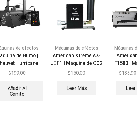
áquinas de eféctos
Máquinas de eféctos
Máquinas 
áquina de Humo |
American Xtreme AX-
America
hauvet Hurricane
JET1 | Máquina de CO2
F1500 | M
1200
Cañon DMX
Hu
$
199,00
$
150,00
$
133,90
Añadir Al
Leer Más
Leer
Carrito