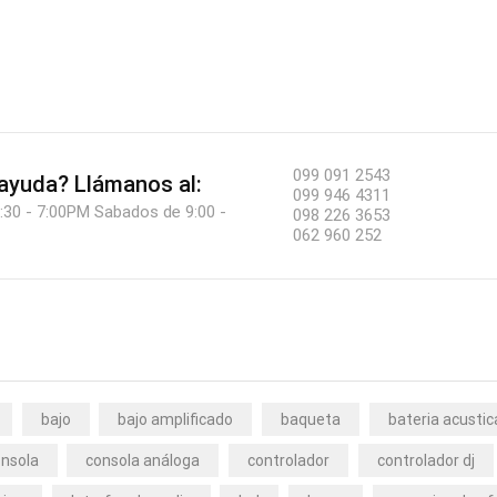
099 091 2543
 ayuda?
Llámanos al:
099 946 4311
:30 - 7:00PM Sabados de 9:00 -
098 226 3653
062 960 252
bajo
bajo amplificado
baqueta
bateria acustic
nsola
consola análoga
controlador
controlador dj