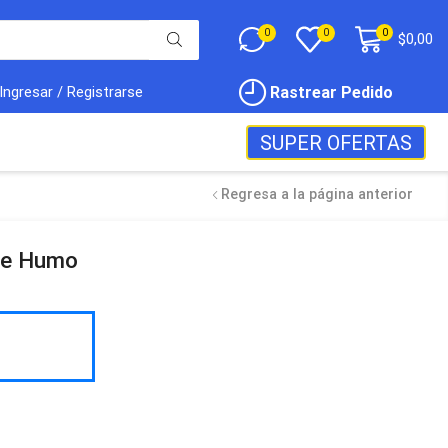
0
0
0
$
0,00
Rastrear Pedido
Ingresar / Registrarse
SUPER OFERTAS
Regresa a la página anterior
de Humo