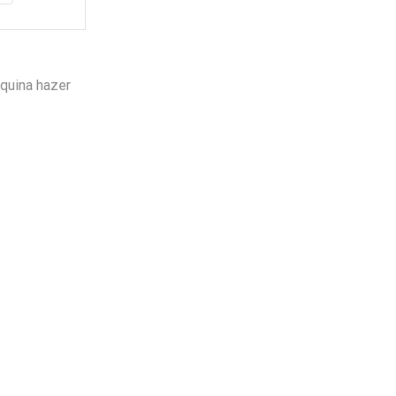
Garantía
de fabrica
en
todos los productos
quina hazer
Varios metodos
de pago