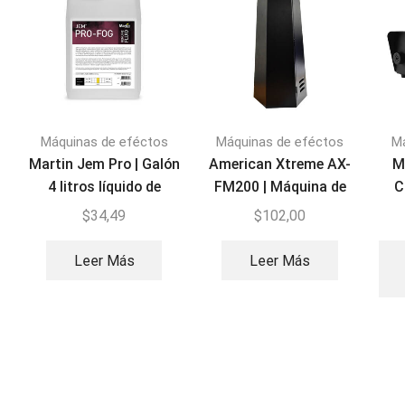
Máquinas de eféctos
Máquinas de eféctos
M
Martin Jem Pro | Galón
American Xtreme AX-
M
4 litros líquido de
FM200 | Máquina de
C
Humo
Fuego 200W
$
34,49
$
102,00
Leer Más
Leer Más