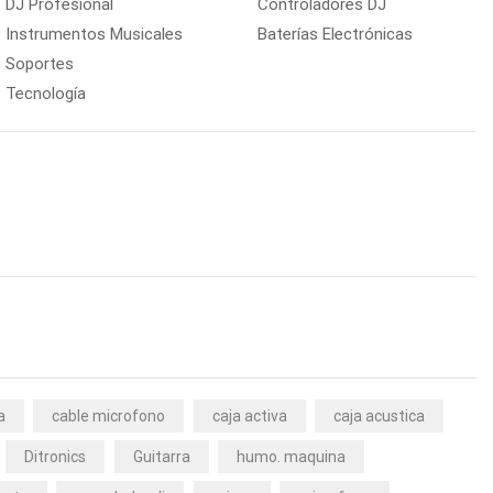
DJ Profesional
Controladores DJ
Instrumentos Musicales
Baterías Electrónicas
Soportes
Tecnología
a
cable microfono
caja activa
caja acustica
Ditronics
Guitarra
humo. maquina