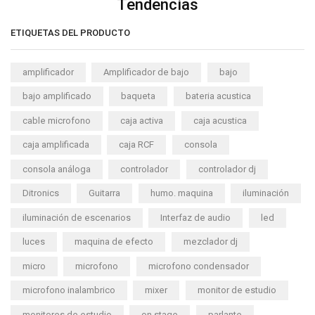
Tendencias
ETIQUETAS DEL PRODUCTO
amplificador
Amplificador de bajo
bajo
bajo amplificado
baqueta
bateria acustica
cable microfono
caja activa
caja acustica
caja amplificada
caja RCF
consola
consola análoga
controlador
controlador dj
Ditronics
Guitarra
humo. maquina
iluminación
iluminación de escenarios
Interfaz de audio
led
luces
maquina de efecto
mezclador dj
micro
microfono
microfono condensador
microfono inalambrico
mixer
monitor de estudio
monitores de estudio
on stage
parlante