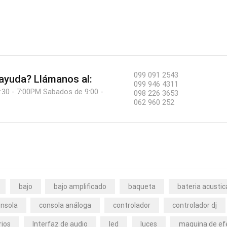
099 091 2543
 ayuda?
Llámanos al:
099 946 4311
:30 - 7:00PM Sabados de 9:00 -
098 226 3653
062 960 252
bajo
bajo amplificado
baqueta
bateria acustic
nsola
consola análoga
controlador
controlador dj
rios
Interfaz de audio
led
luces
maquina de ef