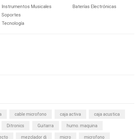
Instrumentos Musicales
Baterías Electrónicas
Soportes
Tecnología
a
cable microfono
caja activa
caja acustica
Ditronics
Guitarra
humo. maquina
ecto
mezclador dj
micro
microfono