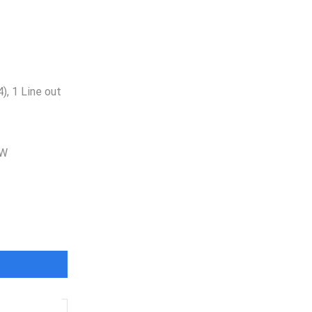
), 1 Line out
0W
Envio
100%
Gratis
productos seleccionados