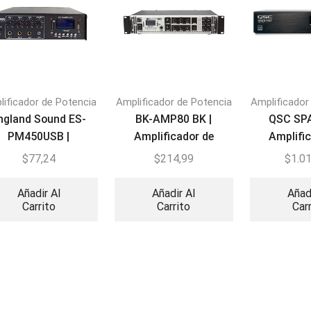
lificador de Potencia
Amplificador de Potencia
Amplificador
ngland Sound ES-
BK-AMP80 BK |
QSC SPA
PM450USB |
Amplificador de
Amplifi
Amplificador de
Potencia Profesional
potencia
$
77,24
$
214,99
$
1.0
Perifoneo
80W
can
Añadir Al
Añadir Al
Añad
Carrito
Carrito
Car