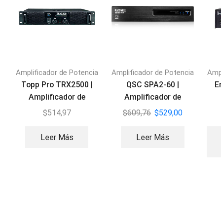
Amplificador de Potencia
Amplificador de Potencia
Amp
Topp Pro TRX2500 |
QSC SPA2-60 |
E
Amplificador de
Amplificador de
Potencia
potencia 60V – 2
$
514,97
$
609,76
$
529,00
canales
Leer Más
Leer Más