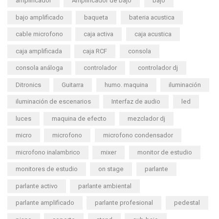
amplificador
Amplificador de bajo
bajo
bajo amplificado
baqueta
bateria acustica
cable microfono
caja activa
caja acustica
caja amplificada
caja RCF
consola
consola análoga
controlador
controlador dj
Ditronics
Guitarra
humo. maquina
iluminación
iluminación de escenarios
Interfaz de audio
led
luces
maquina de efecto
mezclador dj
micro
microfono
microfono condensador
microfono inalambrico
mixer
monitor de estudio
monitores de estudio
on stage
parlante
parlante activo
parlante ambiental
parlante amplificado
parlante profesional
pedestal