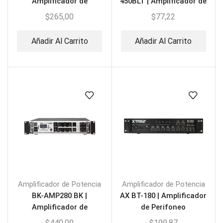
Amplificador de
450BLT | Amplificador de
Potencia Profesional
Perifoneo
$
265,00
$
77,22
120W
Añadir Al Carrito
Añadir Al Carrito
Amplificador de Potencia
Amplificador de Potencia
BK-AMP280 BK |
AX BT-180 | Amplificador
Amplificador de
de Perifoneo
Potencia 6 Zonas 280W
USB/SB/FM/BLT 180W
$
440,00
$
199,87