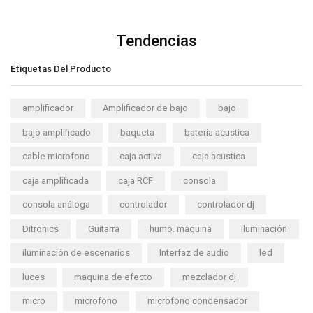
Tendencias
Etiquetas Del Producto
amplificador
Amplificador de bajo
bajo
bajo amplificado
baqueta
bateria acustica
cable microfono
caja activa
caja acustica
caja amplificada
caja RCF
consola
consola análoga
controlador
controlador dj
Ditronics
Guitarra
humo. maquina
iluminación
iluminación de escenarios
Interfaz de audio
led
luces
maquina de efecto
mezclador dj
micro
microfono
microfono condensador