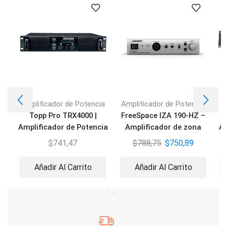
Amplificador de Potencia
Amplificador de Potencia
A
Topp Pro TRX4000 |
FreeSpace IZA 190-HZ –
Amplificador de Potencia
Amplificador de zona
A
integrado
$
741,47
$
788,75
$
750,89
Añadir Al Carrito
Añadir Al Carrito