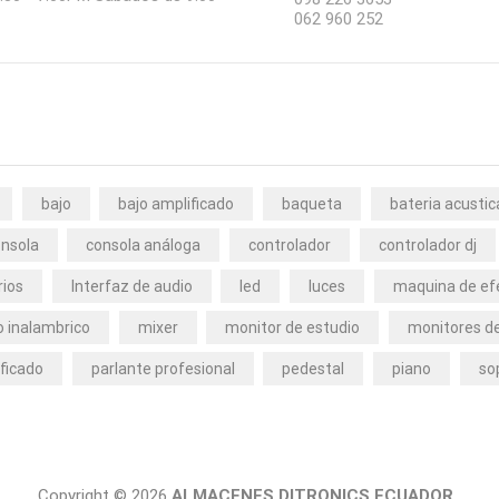
062 960 252
bajo
bajo amplificado
baqueta
bateria acustic
nsola
consola análoga
controlador
controlador dj
rios
Interfaz de audio
led
luces
maquina de ef
 inalambrico
mixer
monitor de estudio
monitores de
ficado
parlante profesional
pedestal
piano
so
Copyright © 2026
ALMACENES DITRONICS ECUADOR.