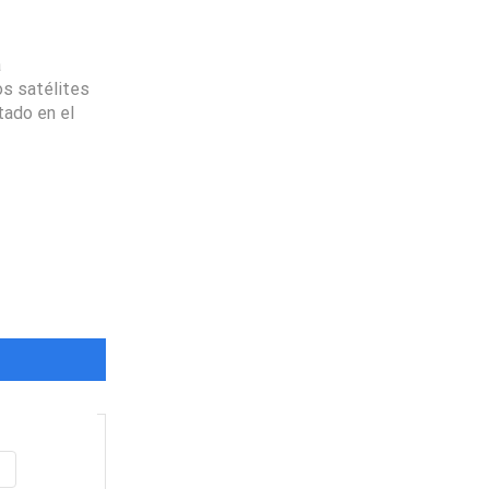
a
os satélites
ado en el
Envio
100%
Gratis
productos seleccionados