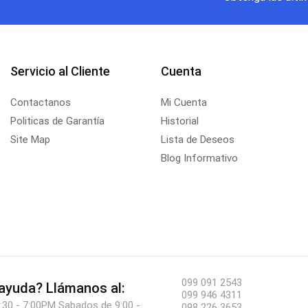
Servicio al Cliente
Cuenta
Contactanos
Mi Cuenta
Politicas de Garantía
Historial
Site Map
Lista de Deseos
Blog Informativo
099 091 2543
 ayuda?
Llámanos al:
099 946 4311
:30 - 7:00PM Sabados de 9:00 -
098 226 3653