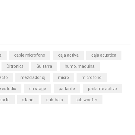
a
cable microfono
caja activa
caja acustica
Ditronics
Guitarra
humo. maquina
ecto
mezclador dj
micro
microfono
 estudio
on stage
parlante
parlante activo
porte
stand
sub-bajo
sub woofer