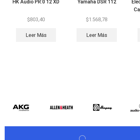
HK Audio PR:0 12 XD
Yamaha DSR 112
Ele
Ca
$
803,40
$
1.568,78
Leer Más
Leer Más