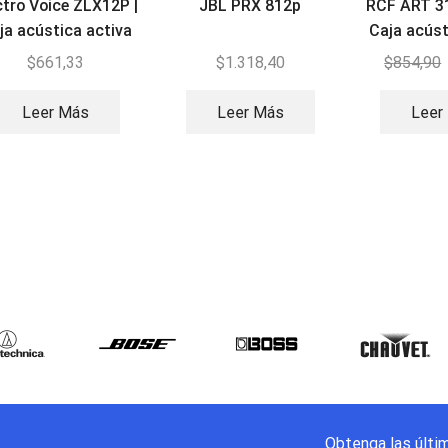
ctro Voice ZLX12P |
JBL PRX 812p
RCF ART 3
ja acústica activa
Caja acúst
80
$
661,33
$
1.318,40
$
854,90
Leer Más
Leer Más
Leer
Obtenga las últi