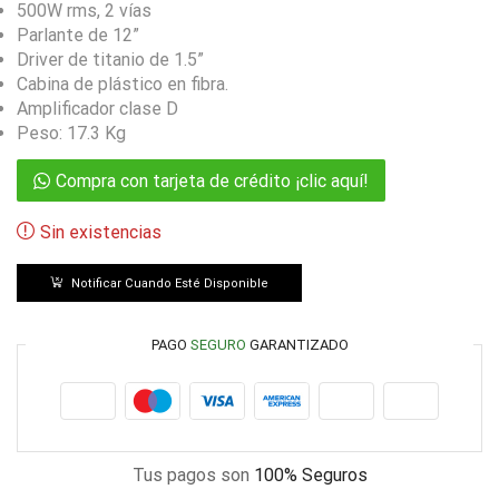
500W rms, 2 vías
Parlante de 12”
Driver de titanio de 1.5”
Cabina de plástico en fibra.
Amplificador clase D
Peso: 17.3 Kg
Compra con tarjeta de crédito ¡clic aquí!
Sin existencias
Notificar Cuando Esté Disponible
PAGO
SEGURO
GARANTIZADO
Tus pagos son
100% Seguros