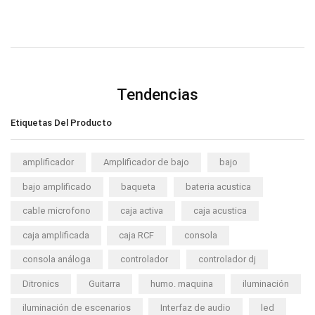
Tendencias
Etiquetas Del Producto
amplificador
Amplificador de bajo
bajo
bajo amplificado
baqueta
bateria acustica
cable microfono
caja activa
caja acustica
caja amplificada
caja RCF
consola
consola análoga
controlador
controlador dj
Ditronics
Guitarra
humo. maquina
iluminación
iluminación de escenarios
Interfaz de audio
led