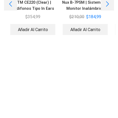
CTM CE220 (Clear) |
Nux B-7PSM | Sistema de
Audifonos Tipo In Ears
Monitor Inalámbrico
5.8GHz
$
354,99
$
210,00
$
184,99
Añadir Al Carrito
Añadir Al Carrito