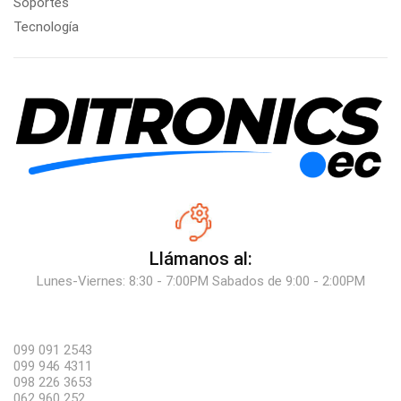
Soportes
Tecnología
Llámanos al:
Lunes-Viernes: 8:30 - 7:00PM Sabados de 9:00 - 2:00PM
099 091 2543
099 946 4311
098 226 3653
062 960 252