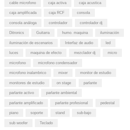
cable microfono
caja activa
caja acustica
caja amplificada
caja RCF
consola
consola análoga
controlador
controlador dj
Ditronics
Guitarra
humo. maquina
iluminación
iluminación de escenarios
Interfaz de audio
led
luces
maquina de efecto
mezclador dj
micro
microfono
microfono condensador
microfono inalambrico
mixer
monitor de estudio
monitores de estudio
on stage
parlante
parlante activo
parlante ambiental
parlante amplificado
parlante profesional
pedestal
piano
soporte
stand
sub-bajo
sub woofer
Teclado