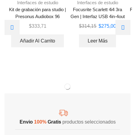
Interfaces de estudio
Interfaces de estudio
Kit de grabación para studio |
Focusrite Scarlett 4i4 3ra
Fo
Presonus Audiobox 96
Gen | Interfaz USB 4in-4out
|
Studio
$
333,71
$
314,15
$
275,00
Añadir Al Carrito
Leer Más
Envio
100%
Gratis
productos seleccionados