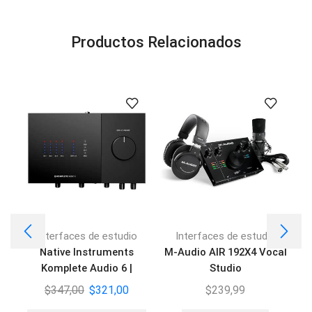
Productos Relacionados
Interfaces de estudio
Interfaces de estudio
Native Instruments
M-Audio AIR 192X4 Vocal
Komplete Audio 6 |
Studio
I
Interfaz de Audio USB
$
347,00
$
321,00
$
239,99