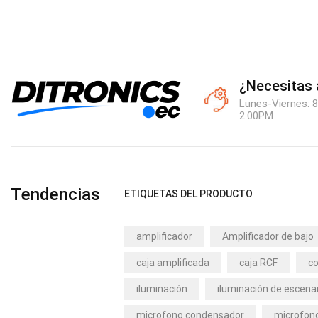
¿Necesitas
Lunes-Viernes: 8
2:00PM
Tendencias
ETIQUETAS DEL PRODUCTO
amplificador
Amplificador de bajo
caja amplificada
caja RCF
co
iluminación
iluminación de escena
microfono condensador
microfono