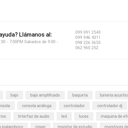
099 091 2543
 ayuda?
Llámanos al:
099 946 4311
:30 - 7:00PM Sabados de 9:00 -
098 226 3653
062 960 252
bajo
bajo amplificado
baqueta
bateria acustic
nsola
consola análoga
controlador
controlador dj
rios
Interfaz de audio
led
luces
maquina de ef
 inalambrico
mixer
monitor de estudio
monitores de