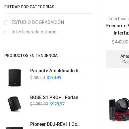
FILTRAR POR CATEGORÍAS
Interfaces
ESTUDIO DE GRABACIÓN
Focusrite 
Interfaces de estudio
Interfa
Gene
$
440,00
PRODUCTOS EN TENDENCIA
Añad
Car
Parlante Amplificado Recargable BT | Italy Audio ITL-PRO11
$
280,00
$
194,99
BOSE S1 PRO+ | Parlante Profesional PA Inalámbrico
$
1.250,00
$
928,97
Pioneer DDJ-REV1 | Controlador DJ de 2 canales estilo Scratch