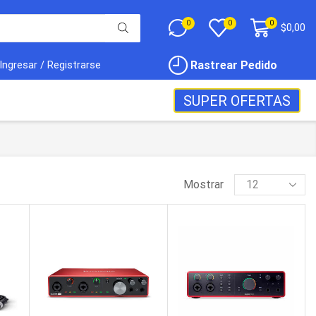
0
0
0
$
0,00
Rastrear Pedido
Ingresar / Registrarse
SUPER OFERTAS
Mostrar