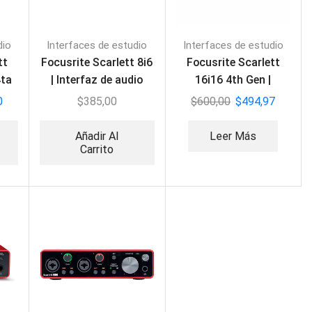
dio
Interfaces de estudio
Interfaces de estudio
tt
Focusrite Scarlett 8i6
Focusrite Scarlett
4ta
| Interfaz de audio
16i16 4th Gen |
USB (3ra generación)
Interfaz de Grabación
0
$
385,00
$
600,00
$
494,97
Añadir Al
Leer Más
Carrito