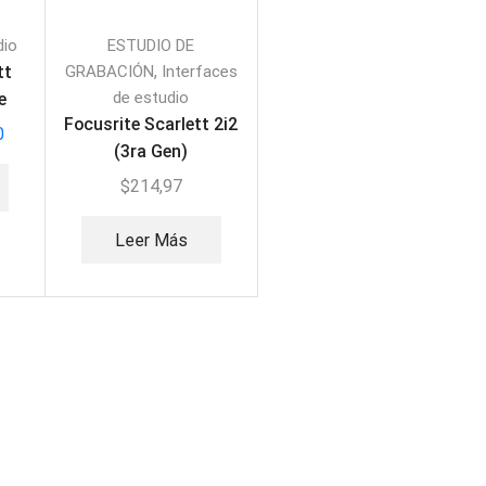
dio
ESTUDIO DE
,
tt
GRABACIÓN
Interfaces
de estudio
e
Focusrite Scarlett 2i2
0
(3ra Gen)
$
214,97
Leer Más