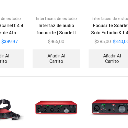
 de estudio
Interfaces de estudio
Interfaces de estu
Scarlett 4i4
Interfaz de audio
Focusrite Scarle
z de 4ta
focusrite | Scarlett
Solo Estudio Kit 
ración
18i20 4TH GEN
Gen
$
389,97
$
965,00
$
385,00
$
340,0
ir Al
Añadir Al
Añadir Al
rito
Carrito
Carrito