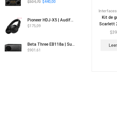
$
504,70
$
440,00
Interfaces
Kit de 
Pioneer HDJ-X5 | Audífonos para DJ
Scarlett 
$
175,09
4ta Gen 
$
39
Beta Three EB118a | Sub Bajo Activo
Lee
$
901,61
Bose L1 PRO8 | Vertical Array
$
1.915,80
Beta Three N15a MP3 | Caja Activa
$
579,60
$
537,00