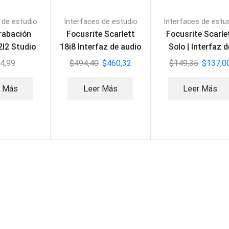
 de estudio
Interfaces de estudio
Interfaces de estu
grabación
Focusrite Scarlett
Focusrite Scarle
2I2 Studio
18i8 Interfaz de audio
Solo | Interfaz d
Focusrite
USB
audio USB (3ra
4,99
$
494,40
$
460,32
$
149,35
$
137,0
generación)
r Más
Leer Más
Leer Más