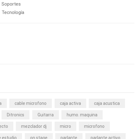
Soportes
Tecnología
a
cable microfono
caja activa
caja acustica
Ditronics
Guitarra
humo. maquina
ecto
mezclador dj
micro
microfono
 estudio
on stage
parlante
parlante activo