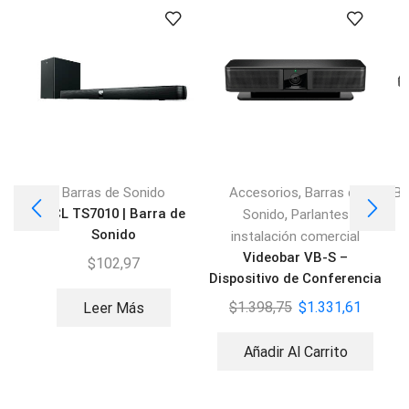
,
Barras de Sonido
Accesorios
Barras de
Ba
TCL TS7010 | Barra de
,
Sonido
Parlantes
Sonido
instalación comercial
Videobar VB-S –
$
102,97
Dispositivo de Conferencia
$
1.398,75
$
1.331,61
Leer Más
Añadir Al Carrito