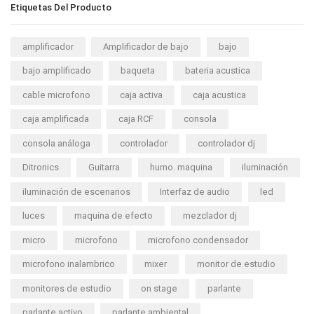
Etiquetas Del Producto
amplificador
Amplificador de bajo
bajo
bajo amplificado
baqueta
bateria acustica
cable microfono
caja activa
caja acustica
caja amplificada
caja RCF
consola
consola análoga
controlador
controlador dj
Ditronics
Guitarra
humo. maquina
iluminación
iluminación de escenarios
Interfaz de audio
led
luces
maquina de efecto
mezclador dj
micro
microfono
microfono condensador
microfono inalambrico
mixer
monitor de estudio
monitores de estudio
on stage
parlante
parlante activo
parlante ambiental