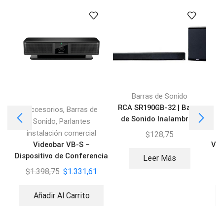
Barras de Sonido
RCA SR190GB-32 | Barra
,
Accesorios
Barras de
de Sonido Inalambrica
,
Sonido
Parlantes
instalación comercial
$
128,75
Videobar VB-S –
Vi
Dispositivo de Conferencia
Leer Más
$
1.398,75
$
1.331,61
Añadir Al Carrito