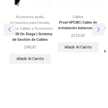
,
Accesorios audio
Cables
C
,
Proel HPC80 | Cable de
Accesorios para Estudio
instalación balanceado
,
Cables
Cables y Accesorios
Il
CM200 On Stage | Sistema
d
$
230,00
de Gestión de Cables
$
48,00
Añadir Al Carrito
Ac
Añadir Al Carrito