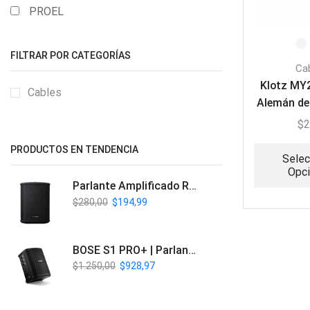
PROEL
FILTRAR POR CATEGORÍAS
Ca
Klotz MY2
Cables
Alemán de
$
2
PRODUCTOS EN TENDENCIA
Selec
Opc
Parlante Amplificado Recargable BT | Italy Audio ITL-PRO11
$
280,00
$
194,99
BOSE S1 PRO+ | Parlante Profesional PA Inalámbrico
$
1.250,00
$
928,97