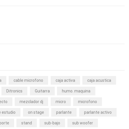
a
cable microfono
caja activa
caja acustica
Ditronics
Guitarra
humo. maquina
ecto
mezclador dj
micro
microfono
 estudio
on stage
parlante
parlante activo
porte
stand
sub-bajo
sub woofer