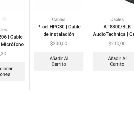
Cables
Cables
Proel HPC80 | Cable
AT8300/BLK
bles
de instalación
AudioTechnica | C
06 | Cable
balanceado
de Micrófono 10
$
230,00
$
210,00
 Micrófono
,30
Añadir Al
Añadir Al
Carrito
Carrito
cionar
iones