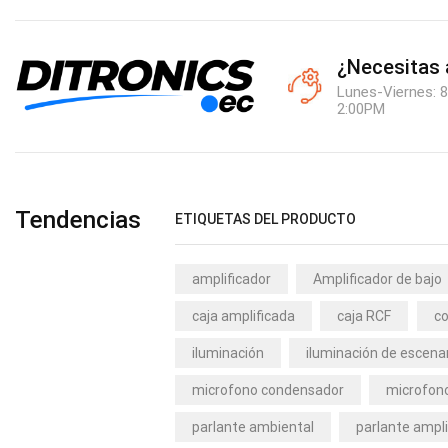
¿Necesitas
Lunes-Viernes: 8
2:00PM
Tendencias
ETIQUETAS DEL PRODUCTO
amplificador
Amplificador de bajo
caja amplificada
caja RCF
co
iluminación
iluminación de escena
microfono condensador
microfono
parlante ambiental
parlante ampli