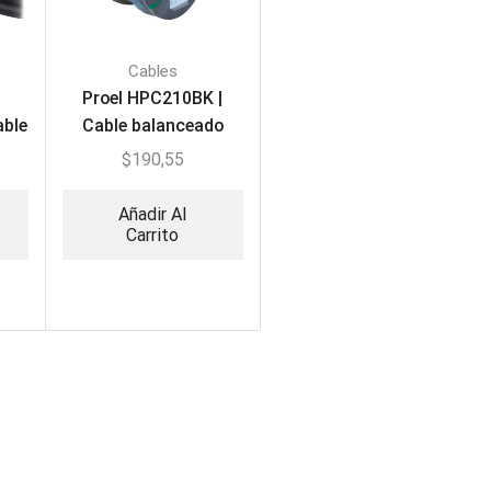
Cables
Proel HPC210BK |
able
Cable balanceado
0M
para micrófono 100M
$
190,55
Añadir Al
Carrito