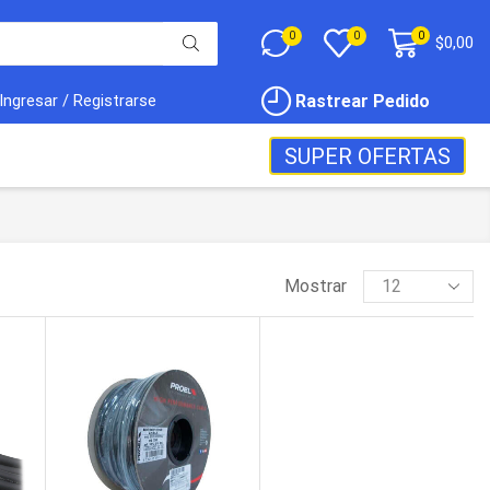
0
0
0
$
0,00
Rastrear Pedido
Ingresar / Registrarse
SUPER OFERTAS
Mostrar