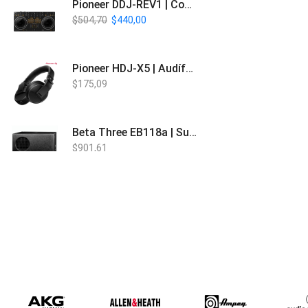
Pioneer DDJ-REV1 | Controlador DJ de 2 canales estilo Scratch
$
504,70
$
440,00
Pioneer HDJ-X5 | Audífonos para DJ
$
175,09
Beta Three EB118a | Sub Bajo Activo
$
901,61
Bose L1 PRO8 | Vertical Array
$
1.915,80
Beta Three N15a MP3 | Caja Activa
$
579,60
$
537,00