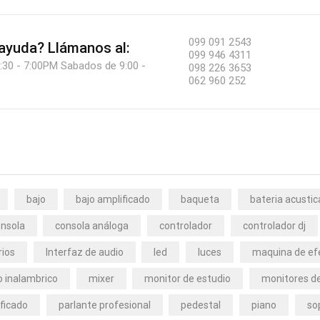
099 091 2543
 ayuda?
Llámanos al:
099 946 4311
:30 - 7:00PM Sabados de 9:00 -
098 226 3653
062 960 252
bajo
bajo amplificado
baqueta
bateria acustic
nsola
consola análoga
controlador
controlador dj
rios
Interfaz de audio
led
luces
maquina de ef
 inalambrico
mixer
monitor de estudio
monitores de
ficado
parlante profesional
pedestal
piano
so