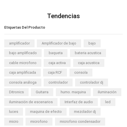
Tendencias
Etiquetas Del Producto
amplificador
Amplificador de bajo
bajo
bajo amplificado
baqueta
bateria acustica
cable microfono
caja activa
caja acustica
caja amplificada
caja RCF
consola
consola análoga
controlador
controlador dj
Ditronics
Guitarra
humo. maquina
iluminación
iluminación de escenarios
Interfaz de audio
led
luces
maquina de efecto
mezclador dj
micro
microfono
microfono condensador