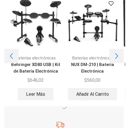
Baterías electrónicas
Baterías electrónicas
Behringer XD80 USB | Kit
NUX DM-210 | Batería
R
de Batería Electrónica
Electrónica
$
646,02
$
560,00
Leer Más
Añadir Al Carrito