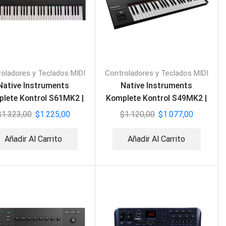
oladores y Teclados MIDI
Controladores y Teclados MIDI
Native Instruments
Native Instruments
lete Kontrol S61MK2 |
Komplete Kontrol S49MK2 |
Teclado MIDI
Teclado MIDI
$
1.323,00
$
1.225,00
$
1.120,00
$
1.077,00
Añadir Al Carrito
Añadir Al Carrito