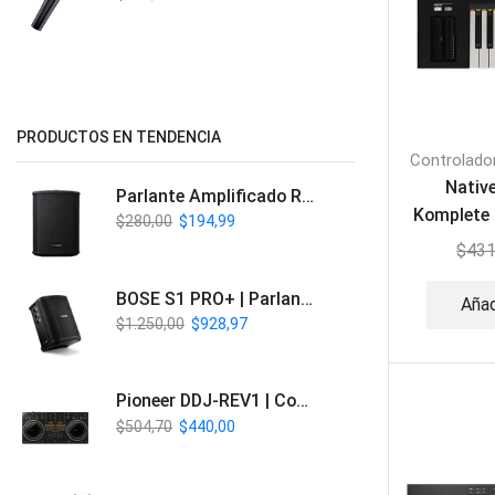
PRODUCTOS EN TENDENCIA
Controlado
Nativ
Parlante Amplificado Recargable BT | Italy Audio ITL-PRO11
Komplete 
$
280,00
$
194,99
Te
$
431
BOSE S1 PRO+ | Parlante Profesional PA Inalámbrico
Añad
$
1.250,00
$
928,97
Pioneer DDJ-REV1 | Controlador DJ de 2 canales estilo Scratch
$
504,70
$
440,00