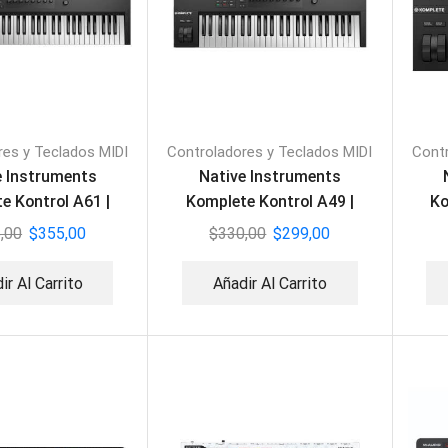
res y Teclados MIDI
Controladores y Teclados MIDI
Contr
e Instruments
Native Instruments
e Kontrol A61 |
Komplete Kontrol A49 |
Ko
clado MIDI
Teclado MIDI
,00
$
355,00
$
330,00
$
299,00
ir Al Carrito
Añadir Al Carrito