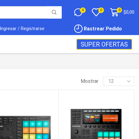
0
0
0
$
0,00
Rastrear Pedido
Ingresar / Registrarse
SUPER OFERTAS
Mostrar