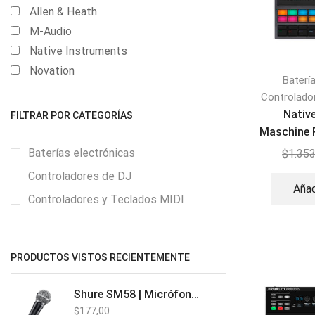
Allen & Heath
M-Audio
Native Instruments
Novation
Baterí
Controlado
Nativ
FILTRAR POR CATEGORÍAS
Maschine P
Rit
Baterías electrónicas
$
1.353
Controladores de DJ
Añad
Controladores y Teclados MIDI
PRODUCTOS VISTOS RECIENTEMENTE
Shure SM58 | Micrófono Vocal Dinámico
$
177,00