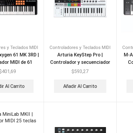
res y Teclados MIDI
Controladores y Teclados MIDI
Contr
xygen 61 MK 3RD |
Arturia KeyStep Pro |
M-Au
ador MIDI de 61
Controlador y secuenciador
Co
teclas
de 37 teclas
$
401,69
$
593,27
ir Al Carrito
Añadir Al Carrito