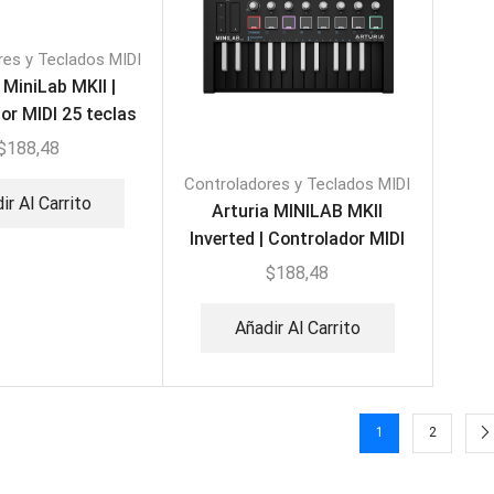
res y Teclados MIDI
 MiniLab MKII |
or MIDI 25 teclas
$
188,48
Controladores y Teclados MIDI
ir Al Carrito
Arturia MINILAB MKII
Inverted | Controlador MIDI
25 teclas
$
188,48
Añadir Al Carrito
1
2