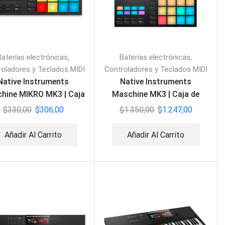
,
,
Baterías electrónicas
Baterías electrónicas
oladores y Teclados MIDI
Controladores y Teclados MIDI
Native Instruments
Native Instruments
hine MIKRO MK3 | Caja
Maschine MK3 | Caja de
de Ritmos y MIDI
Ritmos y MIDI
$
330,00
$
306,00
$
1.350,00
$
1.247,00
Añadir Al Carrito
Añadir Al Carrito