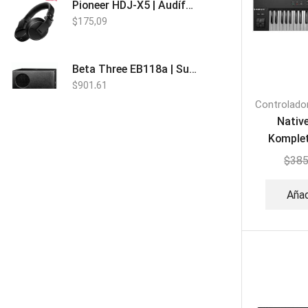
Pioneer HDJ-X5 | Audífonos para DJ
$
175,09
Beta Three EB118a | Sub Bajo Activo
$
901,61
Controlado
Nativ
Bose L1 PRO8 | Vertical Array
Komplet
$
1.915,80
Te
$
385
Añad
Beta Three N15a MP3 | Caja Activa
$
579,60
$
537,00