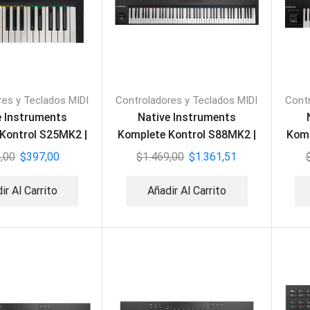
res y Teclados MIDI
Controladores y Teclados MIDI
Contr
e Instruments
Native Instruments
Kontrol S25MK2 |
Komplete Kontrol S88MK2 |
Komp
clado MIDI
Teclado MIDI
,00
$
397,00
$
1.469,00
$
1.361,51
ir Al Carrito
Añadir Al Carrito