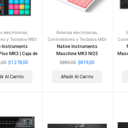
,
,
as electrónicas
Baterías electrónicas
res y Teclados MIDI
Controladores y Teclados MIDI
Contr
e Instruments
Native Instruments
lus MK3 | Caja de
Maschine MK3 NI25
Masc
mos y MIDI
Retrospective
,00
$
1.278,00
$
885,00
$
819,00
ir Al Carrito
Añadir Al Carrito