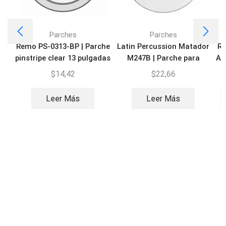
Parches
Parches
Remo PS-0313-BP | Parche
Latin Percussion Matador
Re
pinstripe clear 13 pulgadas
M247B | Parche para
Am
timbal 14 pulgadas
$
14,42
$
22,66
Leer Más
Leer Más