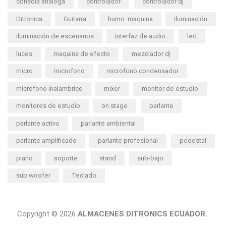
consola análoga
controlador
controlador dj
Ditronics
Guitarra
humo. maquina
iluminación
iluminación de escenarios
Interfaz de audio
led
luces
maquina de efecto
mezclador dj
micro
microfono
microfono condensador
microfono inalambrico
mixer
monitor de estudio
monitores de estudio
on stage
parlante
parlante activo
parlante ambiental
parlante amplificado
parlante profesional
pedestal
piano
soporte
stand
sub-bajo
sub woofer
Teclado
Copyright © 2026
ALMACENES DITRONICS ECUADOR.