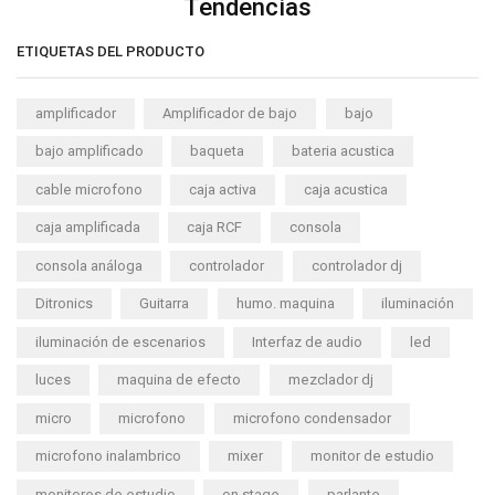
Tendencias
ETIQUETAS DEL PRODUCTO
amplificador
Amplificador de bajo
bajo
bajo amplificado
baqueta
bateria acustica
cable microfono
caja activa
caja acustica
caja amplificada
caja RCF
consola
consola análoga
controlador
controlador dj
Ditronics
Guitarra
humo. maquina
iluminación
iluminación de escenarios
Interfaz de audio
led
luces
maquina de efecto
mezclador dj
micro
microfono
microfono condensador
microfono inalambrico
mixer
monitor de estudio
monitores de estudio
on stage
parlante