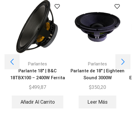
Parlantes
Parlantes
Parlante 18″ | B&C
Parlante de 18″ | Eighteen
18TBX100 – 2400W Ferrita
Sound 3000W
Em
$
499,87
$
350,20
Añadir Al Carrito
Leer Más