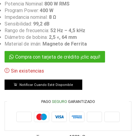
Potencia Nominal:
800 W RMS
Program Power:
400 W
Impedancia nominal:
8 Ω
Sensibilidad:
99,2 dB
Rango de frecuencia:
52 Hz – 4,5 kHz
Diámetro de bobina:
2,5 «, 64 mm
Material de imán:
Magneto de Ferrita
Compra con tarjeta de crédito ¡clic aquí!
Sin existencias
Notificar Cuando Esté Disponible
PAGO
SEGURO
GARANTIZADO