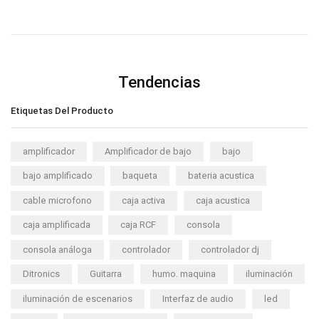
Tendencias
Etiquetas Del Producto
amplificador
Amplificador de bajo
bajo
bajo amplificado
baqueta
bateria acustica
cable microfono
caja activa
caja acustica
caja amplificada
caja RCF
consola
consola análoga
controlador
controlador dj
Ditronics
Guitarra
humo. maquina
iluminación
iluminación de escenarios
Interfaz de audio
led