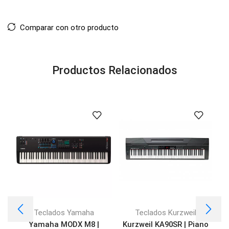
Comparar con otro producto
Productos Relacionados
Teclados Yamaha
Teclados Kurzweil
Yamaha MODX M8 |
Kurzweil KA90SR | Piano
K