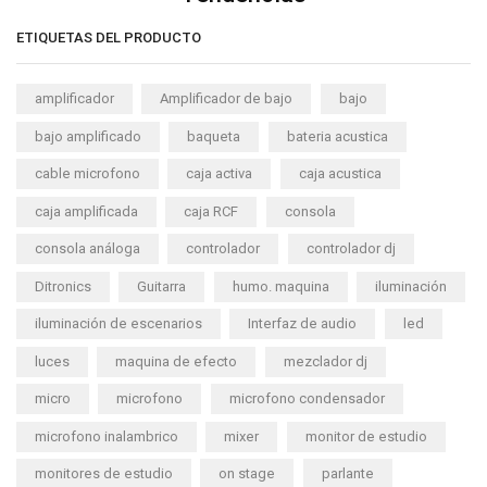
ETIQUETAS DEL PRODUCTO
amplificador
Amplificador de bajo
bajo
bajo amplificado
baqueta
bateria acustica
cable microfono
caja activa
caja acustica
caja amplificada
caja RCF
consola
consola análoga
controlador
controlador dj
Ditronics
Guitarra
humo. maquina
iluminación
iluminación de escenarios
Interfaz de audio
led
luces
maquina de efecto
mezclador dj
micro
microfono
microfono condensador
microfono inalambrico
mixer
monitor de estudio
monitores de estudio
on stage
parlante