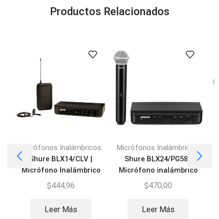
Productos Relacionados
Micrófonos Inalámbricos.
Micrófonos Inalámbricos.
M
Shure BLX14/CLV |
Shure BLX24/PG58 |
Micrófono Inalámbrico
Micrófono inalámbrico
Lavalier
$
444,96
$
470,00
Leer Más
Leer Más