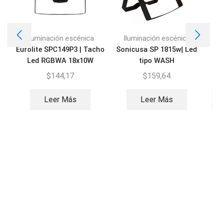
Iluminación escénica
Iluminación escénica
Eurolite SPC149P3 | Tacho
Sonicusa SP 1815w| Led
T
Led RGBWA 18x10W
tipo WASH
$
144,17
$
159,64
Leer Más
Leer Más