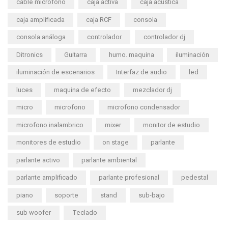
cable microfono
caja activa
caja acustica
caja amplificada
caja RCF
consola
consola análoga
controlador
controlador dj
Ditronics
Guitarra
humo. maquina
iluminación
iluminación de escenarios
Interfaz de audio
led
luces
maquina de efecto
mezclador dj
micro
microfono
microfono condensador
microfono inalambrico
mixer
monitor de estudio
monitores de estudio
on stage
parlante
parlante activo
parlante ambiental
parlante amplificado
parlante profesional
pedestal
piano
soporte
stand
sub-bajo
sub woofer
Teclado