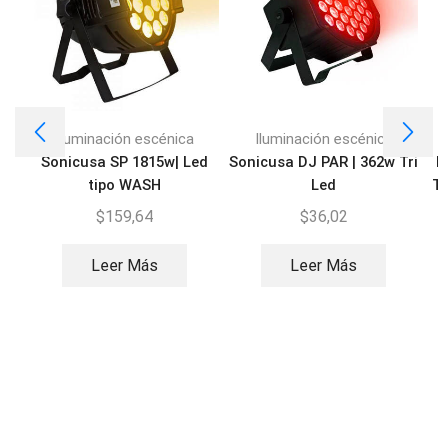
Iluminación escénica
Iluminación escénica
Sonicusa SP 1815w| Led
Sonicusa DJ PAR | 362w Tri
P
tipo WASH
Led
T
$
159,64
$
36,02
Leer Más
Leer Más