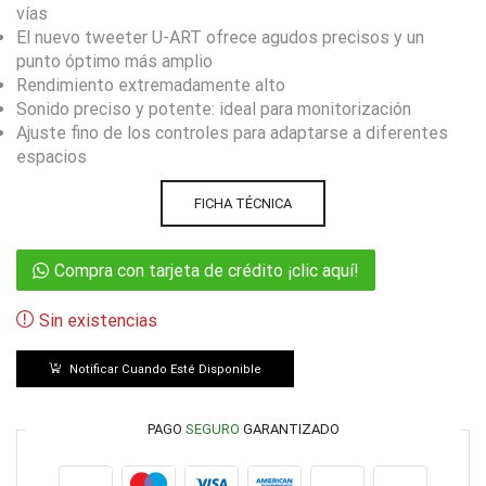
vías
El nuevo tweeter U-ART ofrece agudos precisos y un
punto óptimo más amplio
Rendimiento extremadamente alto
Sonido preciso y potente: ideal para monitorización
Ajuste fino de los controles para adaptarse a diferentes
espacios
FICHA TÉCNICA
Compra con tarjeta de crédito ¡clic aquí!
Sin existencias
Notificar Cuando Esté Disponible
PAGO
SEGURO
GARANTIZADO