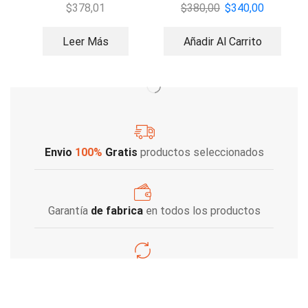
S
$
378,01
$
380,00
$
340,00
Leer Más
Añadir Al Carrito
Envio
100%
Gratis
productos seleccionados
Garantía
de fabrica
en todos los productos
Varios metodos
de pago